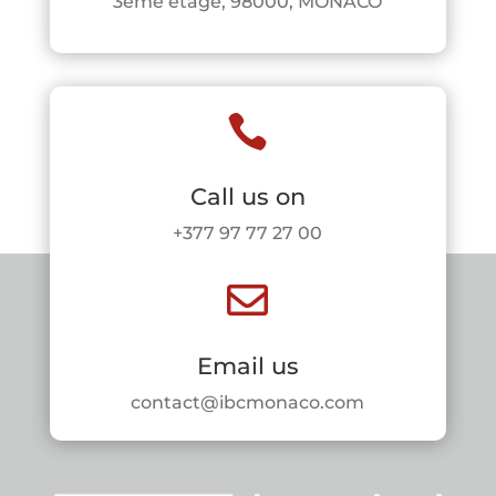
3ème étage, 98000, MONACO

Call us on
+377 97 77 27 00

Email us
contact@ibcmonaco.com