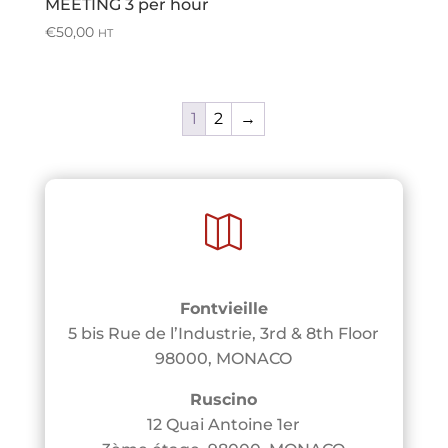
MEETING 3 per hour
€
50,00
HT
1
2
→

Fontvieille
5 bis Rue de l’Industrie, 3rd & 8th Floor
98000, MONACO
Ruscino
12 Quai Antoine 1er