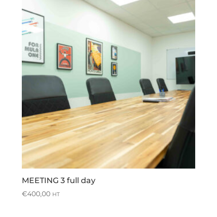
MEETING 3 full day
€
400,00
HT