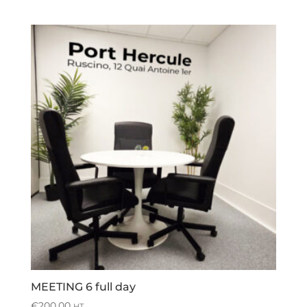
MEETING 6 full day
€
200,00
HT