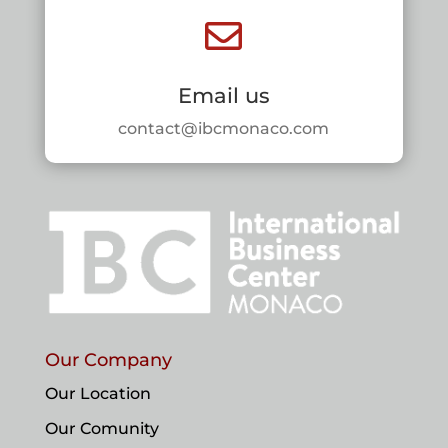

Email us
contact@ibcmonaco.com
Our Company
Our Location
Our Comunity